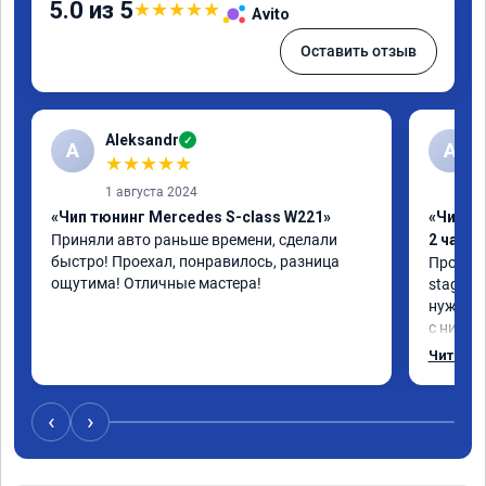
5.0 из 5
★
★
★
★
★
Avito
Оставить отзыв
Aleksandr
✓
A
А
★
★
★
★
★
1 августа 2024
«Чип тюнинг Mercedes S-class W221»
«Чип тю
Приняли авто раньше времени, сделали 
2 часа»
быстро! Проехал, понравилось, разница 
Прошива
ощутима! Отличные мастера!
stage 1.
нужно: 
с низов,
Одни из 
Читать 
‹
›