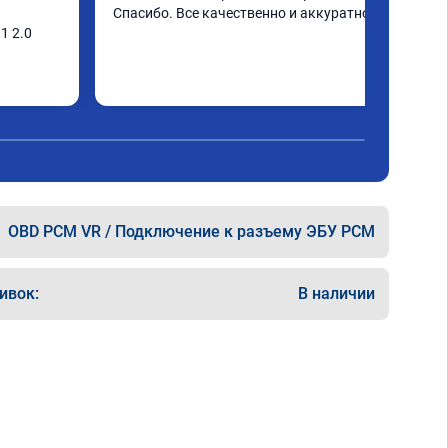
Спасибо. Все качественно и аккуратно.
 2.0 
 как 
ридавить 
рывает с 
 в 
а 
слегка 
 и с 6/5 
OBD PCM VR / Подключение к разъему ЭБУ PCM
катом.

ивок:
В наличии
о работе 