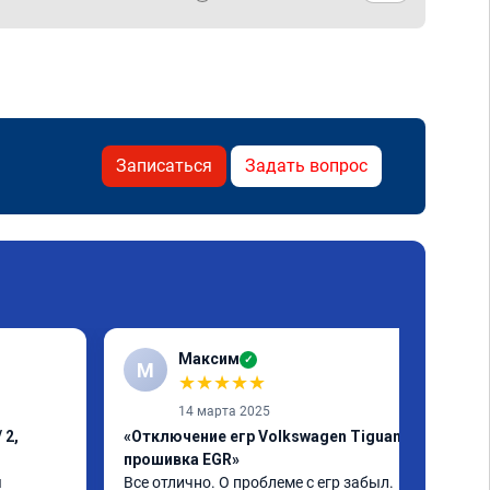
Записаться
Задать вопрос
Максим
✓
М
★
★
★
★
★
14 марта 2025
 2,
«Отключение егр Volkswagen Tiguan,
прошивка EGR»
 
Все отлично. О проблеме с егр забыл. 