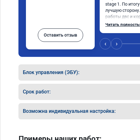
stage 1. По итог
лучшую сторону.
работы двс и кор
всем диапазоне.
Читать полност
по трассе меньше
Оставить отзыв
добавилось л.с. 
результат поведе
‹
›
денег. Знал бы, 
Блок управления (ЭБУ):
Срок работ:
Возможна индивидуальная настройка:
Примеры наших работ: