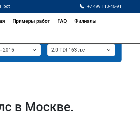
T_bot
+7 499 113-46-91
ая
Примеры работ
FAQ
Филиалы
 лс в Москве.