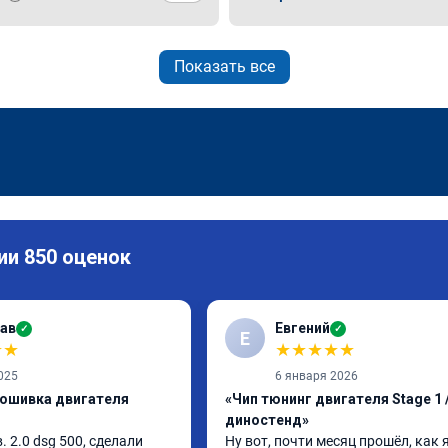
Показать все
ии 850 оценок
ав
Евгений
✓
✓
Е
★
★
★
★
★
★
★
025
6 января 2026
рошивка двигателя
«Чип тюнинг двигателя Stage 1 /
диностенд»
в. 2.0 dsg 500, сделали 
Ну вот, почти месяц прошёл, как я