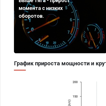
Выше тяга - прирост
момента с низких
оборотов.
График прироста мощности и кр
200
150