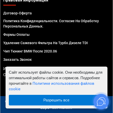
Правовая информация
Договор-Оферта
Политика Конфиденциальности. Согласие На Обработку
Персональных Данных.
Формы Оплаты
Удаление Сажевого Фильтра На Турбо Дизеле TDI
Чип Тюнинг BMW После 2020.06
Заказать Звонок
ИП Смирнов Георгий Павлович. ИНН 781302555843,
Сайт использует файлы cookie. Они необходимы для
ОГРНИП 324470400032610
оптимальной работы сайтов и сервисов. Подробнее
прочитайте в
Политике использования файлов
cookie
Разрешить все
© 2010 - 2026 Чип тюнинг в Москве и МО - Автосервис
"Евро Чип Тюнинг"