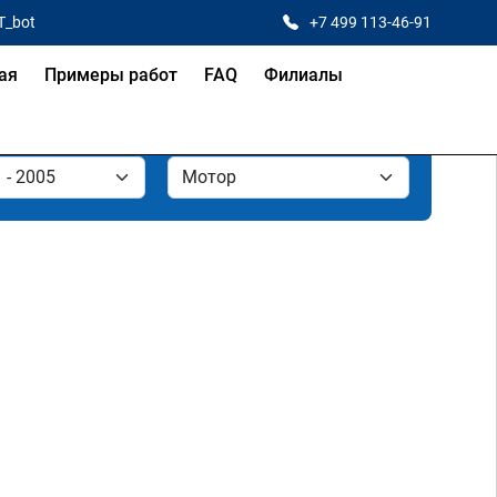
T_bot
+7 499 113-46-91
ая
Примеры работ
FAQ
Филиалы