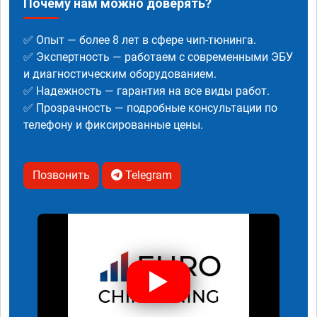
Почему нам можно доверять?
✅ Опыт — более 8 лет в сфере чип-тюнинга.
✅ Экспертность — работаем с современными ЭБУ
и диагностическим оборудованием.
✅ Надежность — гарантия на все виды работ.
✅ Прозрачность — подробные консультации по
телефону и фиксированные цены.
Позвонить
Telegram