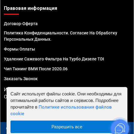
Правовая информация
Договор-Оферта
Политика Конфиденциальности. Согласие На Обработку
Персональных Данных.
Формы Оплаты
Удаление Сажевого Фильтра На Турбо Дизеле TDI
Чип Тюнинг BMW После 2020.06
Заказать Звонок
ИП Смирнов Георгий Павлович. ИНН 781302555843,
Сайт использует файлы cookie. Они необходимы для
ОГРНИП 324470400032610
оптимальной работы сайтов и сервисов. Подробнее
прочитайте в
Политике использования файлов
cookie
Разрешить все
© 2010 - 2026 Чип тюнинг в Москве и МО - Автосервис