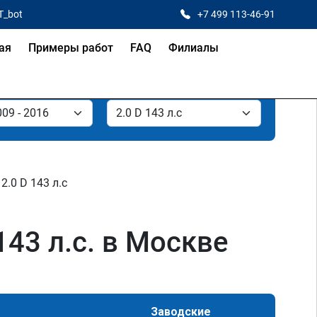
T_bot
+7 499 113-46-91
ая
Примеры работ
FAQ
Филиалы
2.0 D 143 л.с
143 л.с. в Москве
Заводские