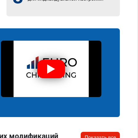
гих модификаций
Показать все