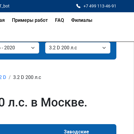
T_bot
+7 499 113-46-91
ая
Примеры работ
FAQ
Филиалы
2 D
3.2 D 200 л.с
0 л.с. в Москве.
Заводские