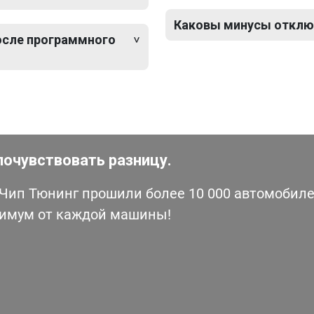
Каковы минусы отключ
после программного
почувствовать разницу.
ип Тюнинг прошили более 10 000 автомобилей
симум от каждой машины!