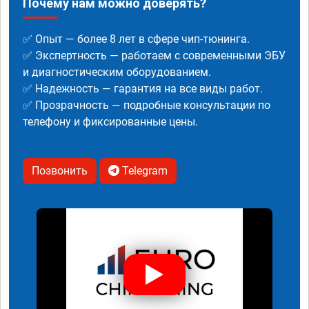
Почему нам можно доверять?
✅ Опыт — более 8 лет в сфере чип-тюнинга.
✅ Экспертность — работаем с современными ЭБУ
и диагностическим оборудованием.
✅ Надежность — гарантия на все виды работ.
✅ Прозрачность — подробные консультации по
телефону и фиксированные цены.
Позвонить
Telegram