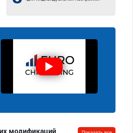
гих модификаций
Показать все