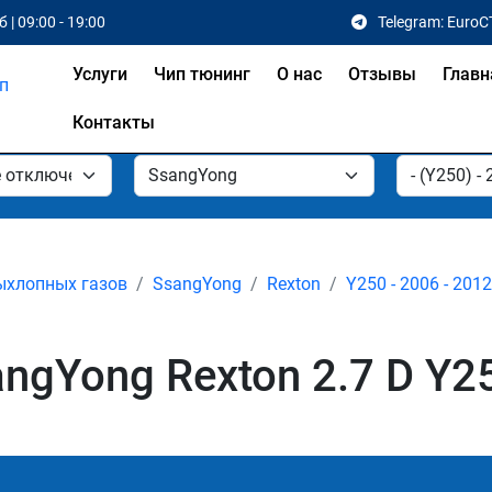
 | 09:00 - 19:00
Telegram: EuroC
Услуги
Чип тюнинг
О нас
Отзывы
Главн
Контакты
ыхлопных газов
SsangYong
Rexton
Y250 - 2006 - 2012
gYong Rexton 2.7 D Y25