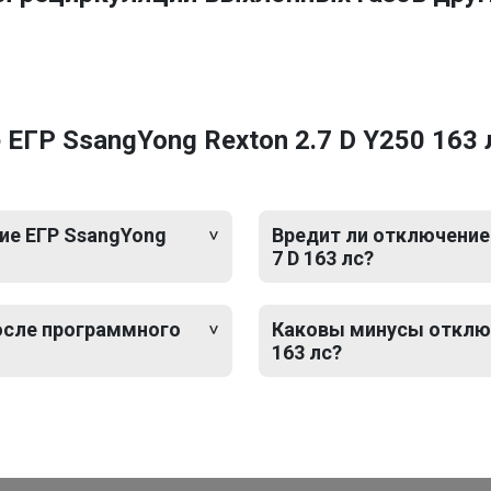
ГР SsangYong Rexton 2.7 D Y250 163 л
ие ЕГР SsangYong
Вредит ли отключение 
7 D 163 лс?
после программного
Каковы минусы отключе
163 лс?