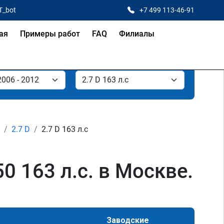
T_bot
+7 499 113-46-91
ая
Примеры работ
FAQ
Филиалы
2.7 D
2.7 D 163 л.с
0 163 л.с. в Москве.
Заводские