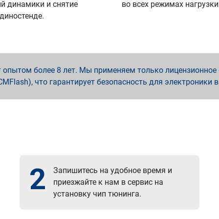
й динамики и снятие
во всех режимах нагрузки
 диностенде.
опытом более 8 лет. Мы применяем только лицензионное о
x, PCMFlash), что гарантирует безопасность для электроники 
2
Запишитесь на удобное время и
приезжайте к нам в сервис на
установку чип тюнинга.