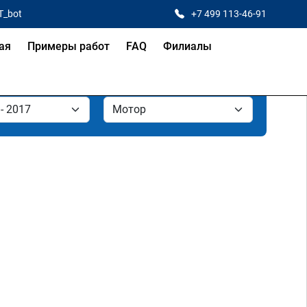
T_bot
+7 499 113-46-91
ая
Примеры работ
FAQ
Филиалы