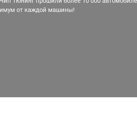
ип Тюнинг прошили более 10 000 автомобилей
симум от каждой машины!