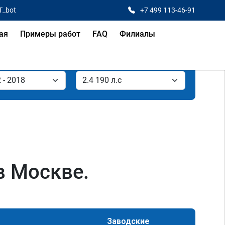
T_bot
+7 499 113-46-91
ая
Примеры работ
FAQ
Филиалы
в Москве.
Заводские