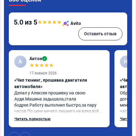
5.0 из 5
★
★
★
★
★
Avito
Оставить отзыв
Антон
✓
А
Н
★
★
★
★
★
17 января 2026
«Чип тюнинг, прошивка двигателя
«Чип т
автомобиля»
автомо
Делал у Алексея прошивку на свою 
Обратилс
Ауди.Машина задышала,стала 
договор
бодрее.Работу выполнил быстро,за пару 
меня вс
часов.По цене ничего лишнего не взял,всё 
час все
как договаривались заранее.После работы 
Арман с
Читать полностью
Читать 
возникали вопросы,всегда консультировал 
летела а
и был на связи.Теперь знаю,куда ехать в 
личку А
случае поломки авто.Однозначно 
может 