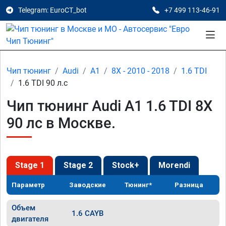
Telegram: EuroCT_bot
+7 499 113-46-91
Чип тюнинг
Audi
A1
8X - 2010 - 2018
1.6 TDI
1.6 TDI 90 л.с
Чип тюнинг Audi A1 1.6 TDI 8X
90 лс в Москве.
Stage 1
Stage 2
Stock+
Morendi
Параметр
Заводские
Тюнинг*
Разница
Объем
1.6 CAYB
двигателя