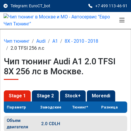
Telegram: EuroCT_bot
+7 499 113-46-91
Чип тюнинг
Audi
A1
8X - 2010 - 2018
2.0 TFSI 256 л.с
Чип тюнинг Audi A1 2.0 TFSI
8X 256 лс в Москве.
Stage 1
Stage 2
Stock+
Morendi
Параметр
Заводские
Тюнинг*
Разница
Объем
2.0 CDLH
двигателя