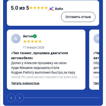
5.0 из 5
★
★
★
★
★
Avito
Оставить отзыв
Антон
✓
А
Н
★
★
★
★
★
17 января 2026
«Чип тюнинг, прошивка двигателя
«Чип т
автомобиля»
автомо
Делал у Алексея прошивку на свою 
Обратилс
Ауди.Машина задышала,стала 
договор
бодрее.Работу выполнил быстро,за пару 
меня вс
часов.По цене ничего лишнего не взял,всё 
час все
как договаривались заранее.После работы 
Арман с
Читать полностью
Читать 
возникали вопросы,всегда консультировал 
летела а
и был на связи.Теперь знаю,куда ехать в 
личку А
случае поломки авто.Однозначно 
может 
‹
›
рекомендую Алексея как грамотного 
спасибо 
специалиста!