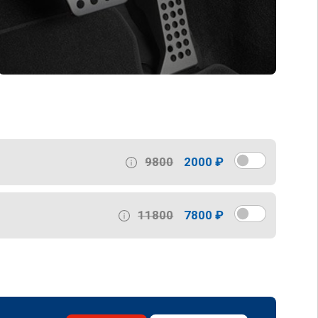
9800
2000 ₽
11800
7800 ₽