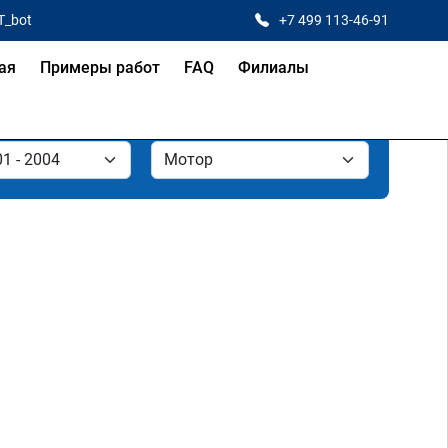
T_bot
+7 499 113-46-91
ая
Примеры работ
FAQ
Филиалы