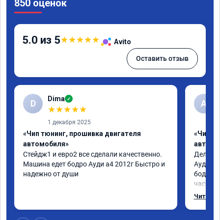
850 оценок
5.0 из 5
★
★
★
★
★
Avito
Оставить отзыв
Dima
✓
D
А
★
★
★
★
★
1 декабря 2025
«Чип тюнинг, прошивка двигателя
«Чип т
автомобиля»
автомо
Стейдж1 и евро2 все сделали качественно. 
Делал у
Машина едет бодро Ауди а4 2012г Быстро и 
Ауди.Ма
надежно от души
бодрее.
часов.П
как дог
Читать 
возника
и был н