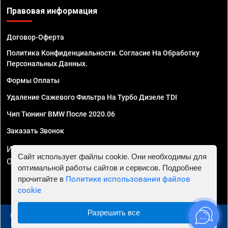
Правовая информация
Договор-Оферта
Политика Конфиденциальности. Согласие На Обработку
Персональных Данных.
Формы Оплаты
Удаление Сажевого Фильтра На Турбо Дизеле TDI
Чип Тюнинг BMW После 2020.06
Заказать Звонок
ИП Смирнов Георгий Павлович. ИНН 781302555843,
Сайт использует файлы cookie. Они необходимы для
ОГРНИП 324470400032610
оптимальной работы сайтов и сервисов. Подробнее
прочитайте в
Политике использования файлов
cookie
Разрешить все
© 2010 - 2026 Чип тюнинг в Москве и МО - Автосервис
"Евро Чип Тюнинг"