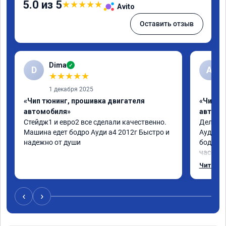
5.0 из 5
★
★
★
★
★
Avito
Оставить отзыв
Dima
✓
D
А
★
★
★
★
★
1 декабря 2025
«Чип тюнинг, прошивка двигателя
«Чип т
автомобиля»
автомо
Стейдж1 и евро2 все сделали качественно. 
Делал у
Машина едет бодро Ауди а4 2012г Быстро и 
Ауди.Ма
надежно от души
бодрее.
часов.П
как дог
Читать 
возника
и был н
случае 
‹
›
рекомен
специал