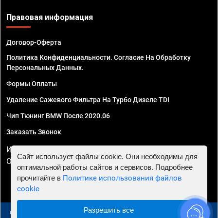
Правовая информация
Договор-Оферта
Политика Конфиденциальности. Согласие На Обработку
Персональных Данных.
Формы Оплаты
Удаление Сажевого Фильтра На Турбо Дизеле TDI
Чип Тюнинг BMW После 2020.06
Заказать Звонок
ИП Смирнов Георгий Павлович. ИНН 781302555843,
Сайт использует файлы cookie. Они необходимы для
ОГРНИП 324470400032610
оптимальной работы сайтов и сервисов. Подробнее
прочитайте в
Политике использования файлов
cookie
Разрешить все
© 2010 - 2026 Чип тюнинг в Москве и МО - Автосервис