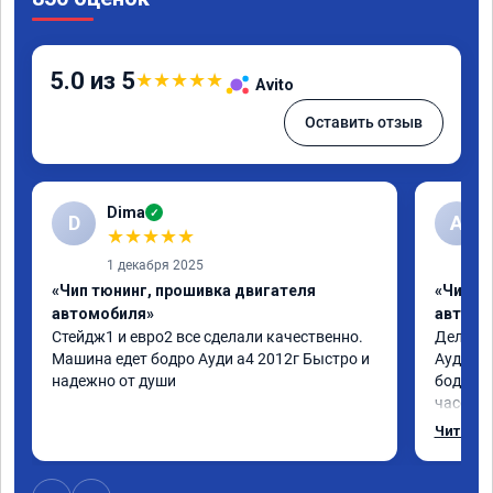
5.0 из 5
★
★
★
★
★
Avito
Оставить отзыв
Dima
✓
D
А
★
★
★
★
★
1 декабря 2025
«Чип тюнинг, прошивка двигателя
«Чип т
автомобиля»
автомо
Стейдж1 и евро2 все сделали качественно. 
Делал у
Машина едет бодро Ауди а4 2012г Быстро и 
Ауди.Ма
надежно от души
бодрее.
часов.П
как дог
Читать 
возника
и был н
случае 