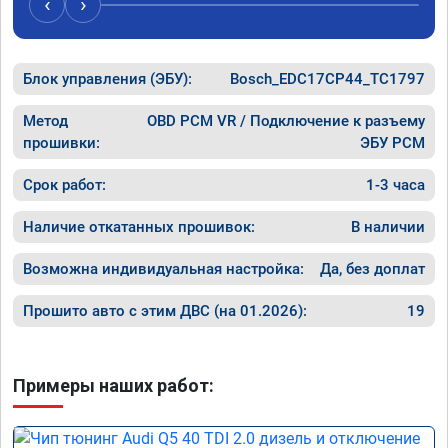
‹
›
рекомен
специал
Блок управления (ЭБУ):
Bosch_EDC17CP44_TC1797
Метод
OBD PCM VR / Подключение к разъему
прошивки:
ЭБУ PCM
Срок работ:
1-3 часа
Наличие откатанных прошивок:
В наличии
Возможна индивидуальная настройка:
Да, без доплат
Прошито авто с этим ДВС (на 01.2026):
19
Примеры наших работ: