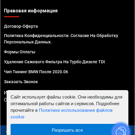
Правовая информация
Договор-Оферта
Политика Конфиденциальности. Согласие На Обработку
Персональных Данных.
Формы Оплаты
Удаление Сажевого Фильтра На Турбо Дизеле TDI
Чип Тюнинг BMW После 2020.06
Заказать Звонок
ИП Смирнов Георгий Павлович. ИНН 781302555843,
Сайт использует файлы cookie. Они необходимы для
ОГРНИП 324470400032610
оптимальной работы сайтов и сервисов. Подробнее
прочитайте в
Политике использования файлов
cookie
Разрешить все
© 2010 - 2026 Чип тюнинг в Москве и МО - Автосервис