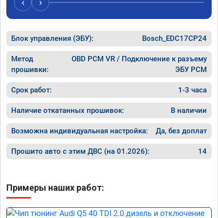
‹
›
рекомен
специал
Блок управления (ЭБУ):
Bosch_EDC17CP24
Метод
OBD PCM VR / Подключение к разъему
прошивки:
ЭБУ PCM
Срок работ:
1-3 часа
Наличие откатанных прошивок:
В наличии
Возможна индивидуальная настройка:
Да, без доплат
Прошито авто с этим ДВС (на 01.2026):
14
Примеры наших работ: