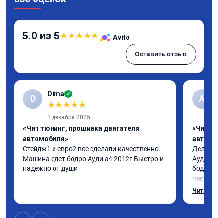
5.0 из 5
★
★
★
★
★
Avito
Оставить отзыв
Dima
✓
D
А
★
★
★
★
★
1 декабря 2025
«Чип тюнинг, прошивка двигателя
«Чип т
автомобиля»
автомо
Стейдж1 и евро2 все сделали качественно. 
Делал у
Машина едет бодро Ауди а4 2012г Быстро и 
Ауди.Ма
надежно от души
бодрее.
часов.П
как дог
Читать 
возника
и был н
случае 