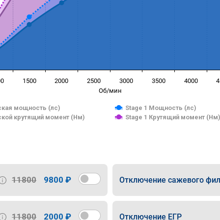
00
1500
2000
2500
3000
3500
4000
4
Об/мин
кая мощность (лс)
Stage 1 Мощность (лс)
кой крутящий момент (Нм)
Stage 1 Крутящий момент (Нм
11800
9800 ₽
Отключение сажевого фил
11800
2000 ₽
Отключение ЕГР