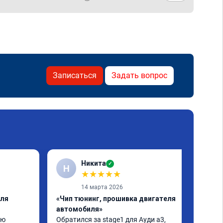
Записаться
Задать вопрос
Никита
✓
Н
★
★
★
★
★
14 марта 2026
еля
«Чип тюнинг, прошивка двигателя
автомобиля»
ю 
Обратился за stage1 для Ауди а3, 