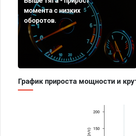
Выше тяга - прирост
момента с низких
оборотов.
График прироста мощности и кр
200
150