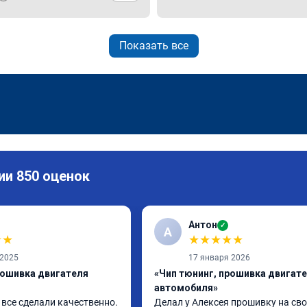
Показать все
ии 850 оценок
Антон
✓
А
★
★
★
★
★
★
★
 2025
17 января 2026
рошивка двигателя
«Чип тюнинг, прошивка двигат
автомобиля»
все сделали качественно. 
Делал у Алексея прошивку на сво