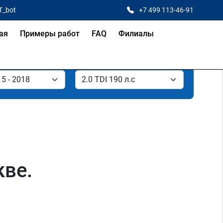
T_bot
+7 499 113-46-91
ая
Примеры работ
FAQ
Филиалы
кве.