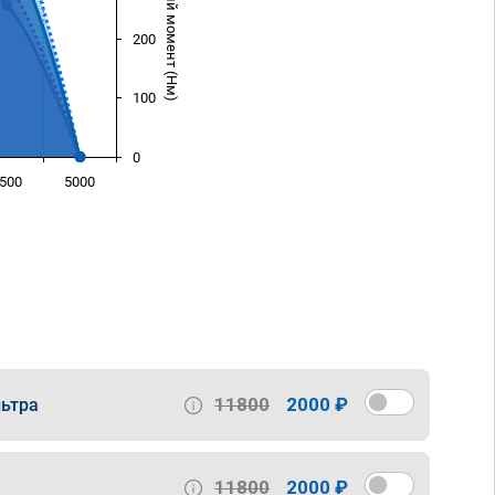
Крутящий момент (Нм)
200
100
0
500
5000
)
11800
2000 ₽
ьтра
11800
2000 ₽