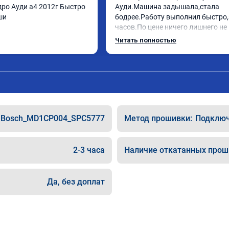
ро Ауди а4 2012г Быстро 
Ауди.Машина задышала,стала 
ши
бодрее.Работу выполнил быстро,з
часов.По цене ничего лишнего не 
как договаривались заранее.Посл
Читать полностью
работы возникали вопросы,всегд
консультировал и был на связи.Т
знаю,куда ехать в случае поломки
авто.Однозначно рекомендую Але
как грамотного специалиста!
Bosch_MD1CP004_SPC5777
Метод прошивки:
Подключе
2-3 часа
Наличие откатанных прош
Да, без доплат