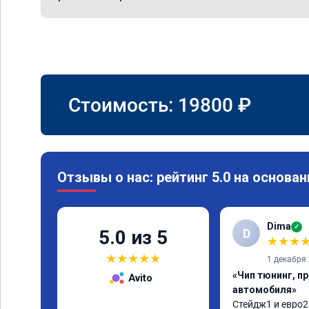
Стоимость:
19800
₽
Отзывы о нас: рейтинг 5.0 на основан
Dima
✓
D
5.0 из 5
★
★
★
★
★
★
★
★
1 декабря
«Чип тюнинг, п
Avito
автомобиля»
Стейдж1 и евро2 