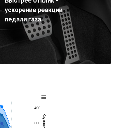
Быстрее отклик -
ускорение реакции
педали газа.
400
300