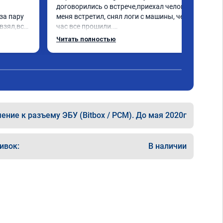
договорились о встрече,приехал человек 
а пару 
меня встретил, снял логи с машины, через 
взял,всё 
час все прошили.

е 
Арман спасибо тебе огромное, машинка по 
Читать полностью
а 
летела а не поехала! Как писал ранее в 
еперь 
личку Арману смерть с косой догнать не 
 
может 🤣машина едет не в себя, еще раз 
ксея 
спасибо вам!!!!!!!
ние к разъему ЭБУ (Bitbox / PCM). До мая 2020г
ивок:
В наличии