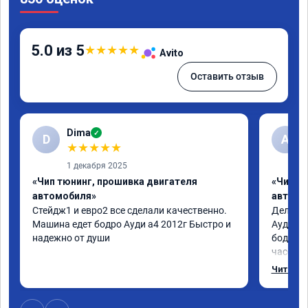
5.0 из 5
★
★
★
★
★
Avito
Оставить отзыв
Dima
✓
D
А
★
★
★
★
★
1 декабря 2025
«Чип тюнинг, прошивка двигателя
«Чип т
автомобиля»
автомо
Стейдж1 и евро2 все сделали качественно. 
Делал у
Машина едет бодро Ауди а4 2012г Быстро и 
Ауди.Ма
надежно от души
бодрее.
часов.П
как дог
Читать 
возника
и был н
случае 