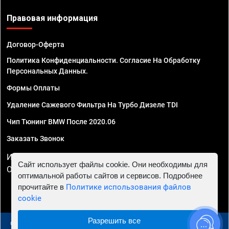
Правовая информация
Договор-Оферта
Политика Конфиденциальности. Согласие На Обработку
Персональных Данных.
Формы Оплаты
Удаление Сажевого Фильтра На Турбо Дизеле TDI
Чип Тюнинг BMW После 2020.06
Заказать Звонок
ИП Смирнов Георгий Павлович. ИНН 781302555843,
Сайт использует файлы cookie. Они необходимы для
ОГРНИП 324470400032610
оптимальной работы сайтов и сервисов. Подробнее
прочитайте в
Политике использования файлов
cookie
Разрешить все
© 2010 - 2026 Чип тюнинг в Москве и МО - Автосервис