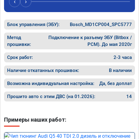
‹
›
рекомен
специал
Блок управления (ЭБУ):
Bosch_MD1CP004_SPC5777
Метод
Подключение к разъему ЭБУ (Bitbox /
прошивки:
PCM). До мая 2020г
Срок работ:
2-3 часа
Наличие откатанных прошивок:
В наличии
Возможна индивидуальная настройка:
Да, без доплат
Прошито авто с этим ДВС (на 01.2026):
14
Примеры наших работ: