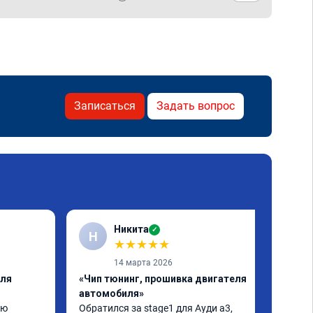
Записаться
Задать вопрос
Никита
✓
Н
★
★
★
★
★
14 марта 2026
еля
«Чип тюнинг, прошивка двигателя
автомобиля»
ю 
Обратился за stage1 для Ауди а3, 