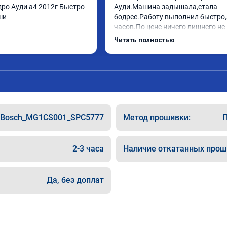
ро Ауди а4 2012г Быстро 
Ауди.Машина задышала,стала 
ши
бодрее.Работу выполнил быстро,з
часов.По цене ничего лишнего не 
как договаривались заранее.Посл
Читать полностью
работы возникали вопросы,всегд
консультировал и был на связи.Т
знаю,куда ехать в случае поломки
авто.Однозначно рекомендую Але
как грамотного специалиста!
Bosch_MG1CS001_SPC5777
Метод прошивки:
П
2-3 часа
Наличие откатанных прош
Да, без доплат