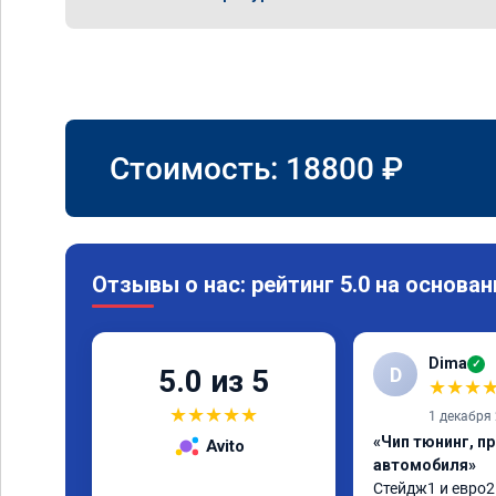
Стоимость:
18800
₽
Отзывы о нас: рейтинг 5.0 на основан
Dima
✓
D
5.0 из 5
★
★
★
★
★
★
★
★
1 декабря
«Чип тюнинг, п
Avito
автомобиля»
Стейдж1 и евро2 