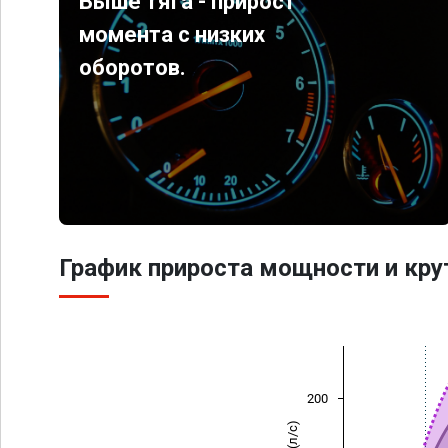
Выше тяга - прирост
момента с низких
оборотов.
График прироста мощности и кр
200