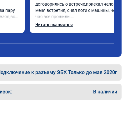
договорились о встрече,приехал человек 
а пару 
меня встретил, снял логи с машины, через 
взял,всё 
час все прошили.

е 
Арман спасибо тебе огромное, машинка по 
Читать полностью
а 
летела а не поехала! Как писал ранее в 
еперь 
личку Арману смерть с косой догнать не 
 
может 🤣машина едет не в себя, еще раз 
ксея 
спасибо вам!!!!!!!
одключение к разъему ЭБУ. Только до мая 2020г
ивок:
В наличии