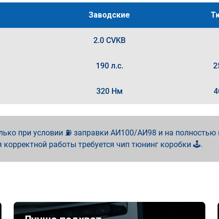
Заводские
Т
2.0 CVKB
190 л.с.
2
320 Нм
4
лько при условии ⛽ заправки АИ100/АИ98 и на полностью
я корректной работы требуется чип тюнинг коробки 🕹️.