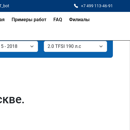
T_bot
+7 499 113-46-91
ая
Примеры работ
FAQ
Филиалы
скве.