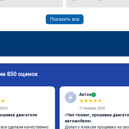
Показать все
ии 850 оценок
Антон
✓
А
★
★
★
★
★
★
★
 2025
17 января 2026
рошивка двигателя
«Чип тюнинг, прошивка двигат
автомобиля»
все сделали качественно. 
Делал у Алексея прошивку на сво