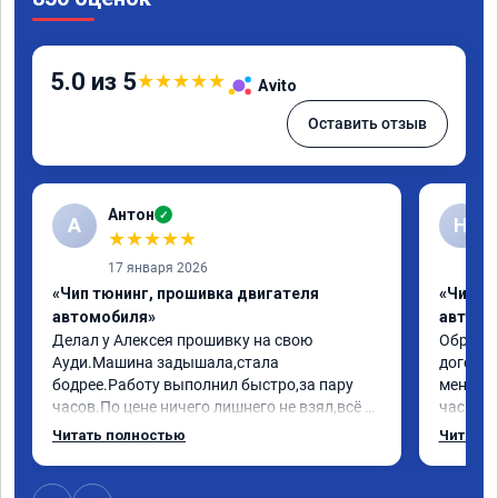
5.0 из 5
★
★
★
★
★
Avito
Оставить отзыв
Антон
✓
А
Н
★
★
★
★
★
17 января 2026
«Чип тюнинг, прошивка двигателя
«Чип т
автомобиля»
автомо
Делал у Алексея прошивку на свою 
Обратилс
Ауди.Машина задышала,стала 
договор
бодрее.Работу выполнил быстро,за пару 
меня вс
часов.По цене ничего лишнего не взял,всё 
час все
как договаривались заранее.После работы 
Арман с
Читать полностью
Читать 
возникали вопросы,всегда консультировал 
летела а
и был на связи.Теперь знаю,куда ехать в 
личку А
случае поломки авто.Однозначно 
может 