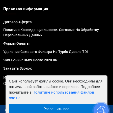
Правовая информация
Договор-Оферта
Политика Конфиденциальности. Согласие На Обработку
Персональных Данных.
Формы Оплаты
Удаление Сажевого Фильтра На Турбо Дизеле TDI
Чип Тюнинг BMW После 2020.06
Заказать Звонок
ИП Смирнов Георгий Павлович. ИНН 781302555843,
Сайт использует файлы cookie. Они необходимы для
ОГРНИП 324470400032610
оптимальной работы сайтов и сервисов. Подробнее
прочитайте в
Политике использования файлов
cookie
Разрешить все
© 2010 - 2026 Чип тюнинг в Москве и МО - Автосервис