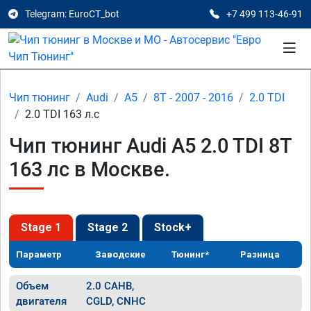
Telegram: EuroCT_bot
+7 499 113-46-91
Чип тюнинг
Audi
A5
8T - 2007 - 2016
2.0 TDI
2.0 TDI 163 л.с
Чип тюнинг Audi A5 2.0 TDI 8T
163 лс в Москве.
Stage 1
Stage 2
Stock+
Параметр
Заводские
Тюнинг*
Разница
Объем
2.0 CAHB,
двигателя
CGLD, CNHC