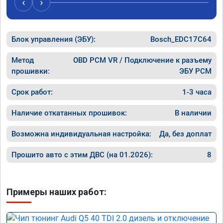
‹
›
рекомендую Алексея как грамотного 
спасибо 
специалиста!
Блок управления (ЭБУ):
Bosch_EDC17C64
Метод
OBD PCM VR / Подключение к разъему
прошивки:
ЭБУ PCM
Срок работ:
1-3 часа
Наличие откатанных прошивок:
В наличии
Возможна индивидуальная настройка:
Да, без доплат
Прошито авто с этим ДВС (на 01.2026):
8
Примеры наших работ: