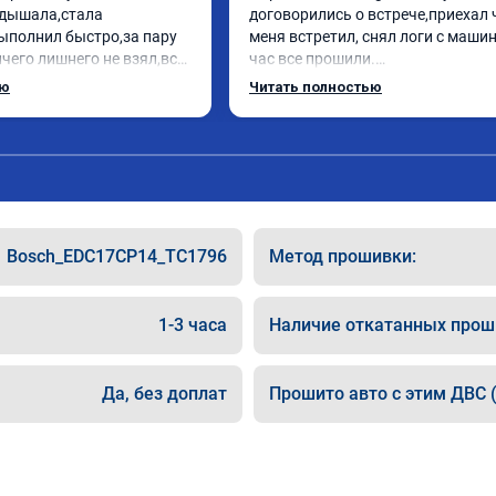
дышала,стала 
договорились о встрече,приехал 
ыполнил быстро,за пару 
меня встретил, снял логи с машин
чего лишнего не взял,всё 
час все прошили.

ись заранее.После 
Арман спасибо тебе огромное, ма
ью
Читать полностью
и вопросы,всегда 
летела а не поехала! Как писал ра
и был на связи.Теперь 
личку Арману смерть с косой догн
в случае поломки 
может 🤣машина едет не в себя, е
 рекомендую Алексея 
спасибо вам!!!!!!!
специалиста!
Bosch_EDC17CP14_TC1796
Метод прошивки:
1-3 часа
Наличие откатанных прош
Да, без доплат
Прошито авто с этим ДВС (