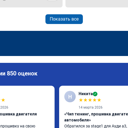
Показать все
ии 850 оценок
Никита
✓
Н
★
★
★
★
★
★
★
 2026
14 марта 2026
рошивка двигателя
«Чип тюнинг, прошивка двигат
автомобиля»
 прошивку на свою 
Обратился за stage1 для Ауди а3, 