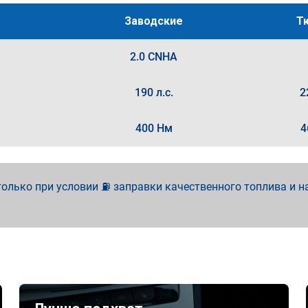
Заводские
Т
2.0 CNHA
190 л.с.
2
400 Нм
4
олько при условии ⛽ заправки качественного топлива и н