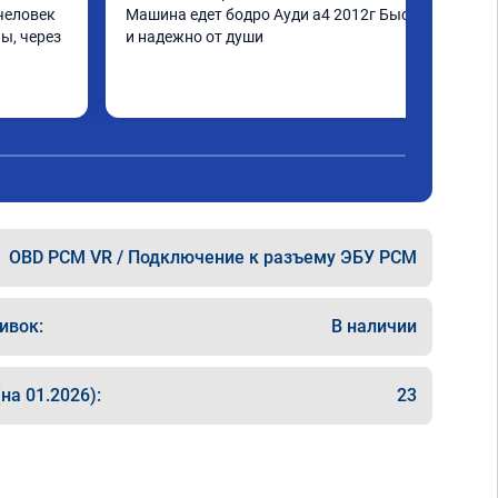
человек 
Машина едет бодро Ауди а4 2012г Быстро 
ы, через 
и надежно от души
шинка по 
нее в 
ать не 
ще раз 
OBD PCM VR / Подключение к разъему ЭБУ PCM
ивок:
В наличии
на 01.2026):
23