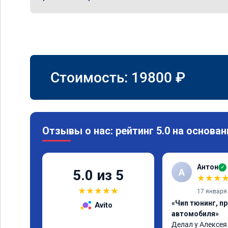
Стоимость:
19800
₽
Отзывы о нас: рейтинг 5.0 на основан
Антон
✓
А
5.0 из 5
★
★
★
★
★
★
★
★
17 января
«Чип тюнинг, п
Avito
автомобиля»
Делал у Алексея