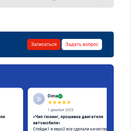
Записаться
Задать вопрос
Dima
✓
D
★
★
★
★
★
1 декабря 2025
еля
«Чип тюнинг, прошивка двигателя
автомобиля»
Стейдж1 и евро2 все сделали качественно. 