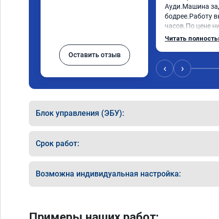
Ауди.Машина за
бодрее.Работу в
часов.По цене ни
как договаривал
Читать полност
работы возникал
Оставить отзыв
консультировал 
знаю,куда ехать 
‹
›
авто.Однозначно
как грамотного 
Блок управления (ЭБУ):
Срок работ:
Возможна индивидуальная настройка:
Примеры наших работ: