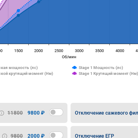
00
1500
2000
2500
3000
3500
4000
4
Об/мин
кая мощность (лс)
Stage 1 Мощность (лс)
кой крутящий момент (Нм)
Stage 1 Крутящий момент (Нм
11800
9800 ₽
Отключение сажевого фил
9800
2000 ₽
Отключение ЕГР