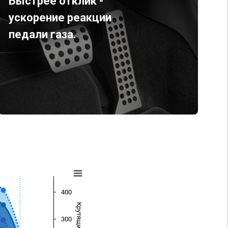
Быстрее отклик -
ускорение реакции
педали газа.
400
300