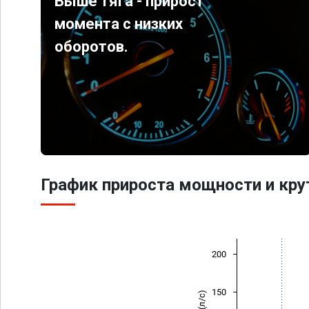
Выше тяга - прирост
момента с низких
оборотов.
График прироста мощности и кр
200
150