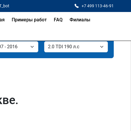
T_bot
+7 499 113-46-91
ая
Примеры работ
FAQ
Филиалы
кве.