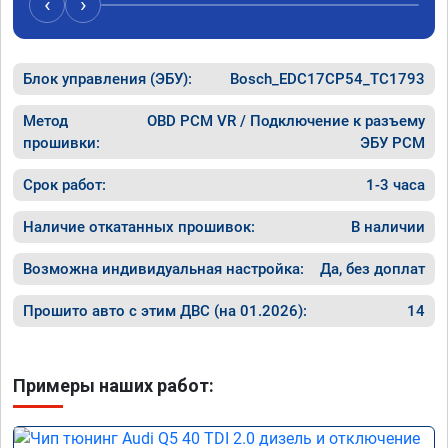
‹
›
рекомендую Алексея как грамотного 
спасибо 
специалиста!
Блок управления (ЭБУ):
Bosch_EDC17CP54_TC1793
Метод
OBD PCM VR / Подключение к разъему
прошивки:
ЭБУ PCM
Срок работ:
1-3 часа
Наличие откатанных прошивок:
В наличии
Возможна индивидуальная настройка:
Да, без доплат
Прошито авто с этим ДВС (на 01.2026):
14
Примеры наших работ: