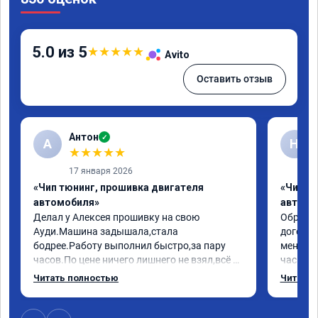
5.0 из 5
★
★
★
★
★
Avito
Оставить отзыв
Антон
✓
А
Н
★
★
★
★
★
17 января 2026
«Чип тюнинг, прошивка двигателя
«Чип т
автомобиля»
автомо
Делал у Алексея прошивку на свою 
Обратилс
Ауди.Машина задышала,стала 
договор
бодрее.Работу выполнил быстро,за пару 
меня вс
часов.По цене ничего лишнего не взял,всё 
час все
как договаривались заранее.После работы 
Арман с
Читать полностью
Читать 
возникали вопросы,всегда консультировал 
летела а
и был на связи.Теперь знаю,куда ехать в 
личку А
случае поломки авто.Однозначно 
может 