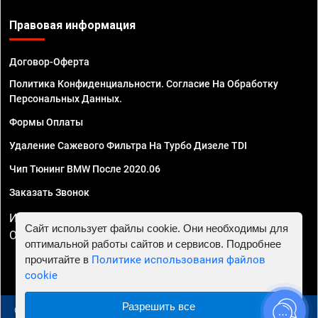
Правовая информация
Договор-Оферта
Политика Конфиденциальности. Согласие На Обработку
Персональных Данных.
Формы Оплаты
Удаление Сажевого Фильтра На Турбо Дизеле TDI
Чип Тюнинг BMW После 2020.06
Заказать Звонок
ИП Смирнов Георгий Павлович. ИНН 781302555843,
Сайт использует файлы cookie. Они необходимы для
ОГРНИП 324470400032610
оптимальной работы сайтов и сервисов. Подробнее
прочитайте в
Политике использования файлов
cookie
Разрешить все
© 2010 - 2026 Чип тюнинг в Москве и МО - Автосервис