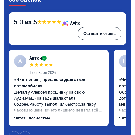
5.0 из 5
★
★
★
★
★
Avito
Оставить отзыв
Антон
✓
А
Н
★
★
★
★
★
17 января 2026
«Чип тюнинг, прошивка двигателя
«Чип т
автомобиля»
автомо
Делал у Алексея прошивку на свою 
Обратилс
Ауди.Машина задышала,стала 
договор
бодрее.Работу выполнил быстро,за пару 
меня вс
часов.По цене ничего лишнего не взял,всё 
час все
как договаривались заранее.После работы 
Арман с
Читать полностью
Читать 
возникали вопросы,всегда консультировал 
летела а
и был на связи.Теперь знаю,куда ехать в 
личку А
случае поломки авто.Однозначно 
может 