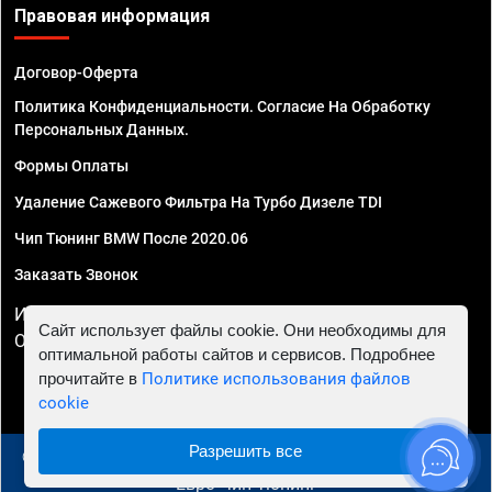
Правовая информация
Договор-Оферта
Политика Конфиденциальности. Согласие На Обработку
Персональных Данных.
Формы Оплаты
Удаление Сажевого Фильтра На Турбо Дизеле TDI
Чип Тюнинг BMW После 2020.06
Заказать Звонок
ИП Смирнов Георгий Павлович. ИНН 781302555843,
Сайт использует файлы cookie. Они необходимы для
ОГРНИП 324470400032610
оптимальной работы сайтов и сервисов. Подробнее
прочитайте в
Политике использования файлов
cookie
Разрешить все
© 2010 - 2026 Чип тюнинг в Москве и МО - Автосервис
"Евро Чип Тюнинг"