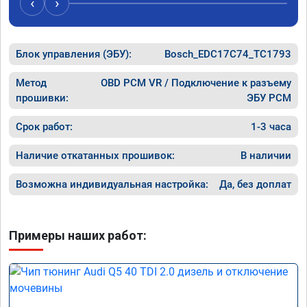
‹
›
рекомендую Алексея как грамотного 
спасибо 
специалиста!
Блок управления (ЭБУ):
Bosch_EDC17C74_TC1793
Метод
OBD PCM VR / Подключение к разъему
прошивки:
ЭБУ PCM
Срок работ:
1-3 часа
Наличие откатанных прошивок:
В наличии
Возможна индивидуальная настройка:
Да, без доплат
Примеры наших работ: