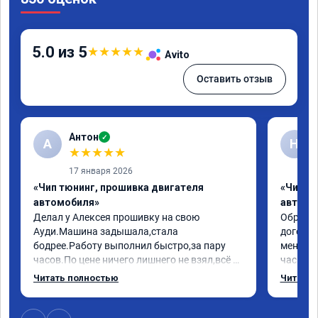
5.0 из 5
★
★
★
★
★
Avito
Оставить отзыв
Антон
✓
А
Н
★
★
★
★
★
17 января 2026
«Чип тюнинг, прошивка двигателя
«Чип т
автомобиля»
автомо
Делал у Алексея прошивку на свою 
Обратилс
Ауди.Машина задышала,стала 
договор
бодрее.Работу выполнил быстро,за пару 
меня вс
часов.По цене ничего лишнего не взял,всё 
час все
как договаривались заранее.После работы 
Арман с
Читать полностью
Читать 
возникали вопросы,всегда консультировал 
летела а
и был на связи.Теперь знаю,куда ехать в 
личку А
случае поломки авто.Однозначно 
может 