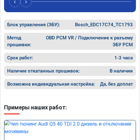
‹
›
рекомендую Алексея как грамотного 
спасибо 
специалиста!
Блок управления (ЭБУ):
Bosch_EDC17C74_TC1793
Метод
OBD PCM VR / Подключение к разъему
прошивки:
ЭБУ PCM
Срок работ:
1-3 часа
Наличие откатанных прошивок:
В наличии
Возможна индивидуальная настройка:
Да, без доплат
Примеры наших работ: