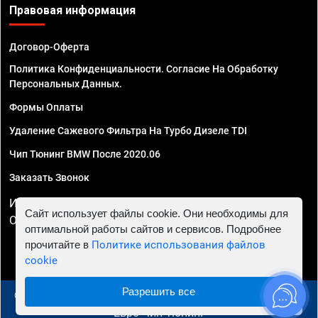
Правовая информация
Договор-Оферта
Политика Конфиденциальности. Согласие На Обработку
Персональных Данных.
Формы Оплаты
Удаление Сажевого Фильтра На Турбо Дизеле TDI
Чип Тюнинг BMW После 2020.06
Заказать Звонок
ИП Смирнов Георгий Павлович. ИНН 781302555843,
Сайт использует файлы cookie. Они необходимы для
ОГРНИП 324470400032610
оптимальной работы сайтов и сервисов. Подробнее
прочитайте в
Политике использования файлов
cookie
Разрешить все
© 2010 - 2026 Чип тюнинг в Москве и МО - Автосервис
"Евро Чип Тюнинг"