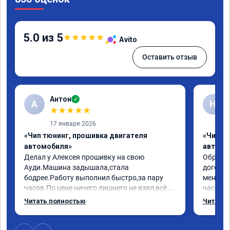
5.0 из 5
★
★
★
★
★
Avito
Оставить отзыв
Антон
✓
А
Н
★
★
★
★
★
17 января 2026
«Чип тюнинг, прошивка двигателя
«Чип т
автомобиля»
автомо
Делал у Алексея прошивку на свою 
Обратилс
Ауди.Машина задышала,стала 
договор
бодрее.Работу выполнил быстро,за пару 
меня вс
часов.По цене ничего лишнего не взял,всё 
час все
как договаривались заранее.После работы 
Арман с
Читать полностью
Читать 
возникали вопросы,всегда консультировал 
летела а
и был на связи.Теперь знаю,куда ехать в 
личку А
случае поломки авто.Однозначно 
может 