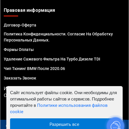
Правовая информация
Договор-Оферта
Политика Конфиденциальности. Согласие На Обработку
Персональных Данных.
Формы Оплаты
Удаление Сажевого Фильтра На Турбо Дизеле TDI
Чип Тюнинг BMW После 2020.06
Заказать Звонок
ИП Смирнов Георгий Павлович. ИНН 781302555843,
Сайт использует файлы cookie. Они необходимы для
ОГРНИП 324470400032610
оптимальной работы сайтов и сервисов. Подробнее
прочитайте в
Политике использования файлов
cookie
Разрешить все
© 2010 - 2026 Чип тюнинг в Москве и МО - Автосервис