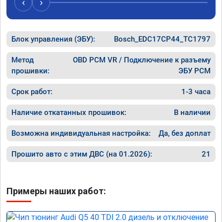
‹
›
рекомендую Алексея как грамотного 
спасибо 
специалиста!
Блок управления (ЭБУ):
Bosch_EDC17CP44_TC1797
Метод
OBD PCM VR / Подключение к разъему
прошивки:
ЭБУ PCM
Срок работ:
1-3 часа
Наличие откатанных прошивок:
В наличии
Возможна индивидуальная настройка:
Да, без доплат
Прошито авто с этим ДВС (на 01.2026):
21
Примеры наших работ: