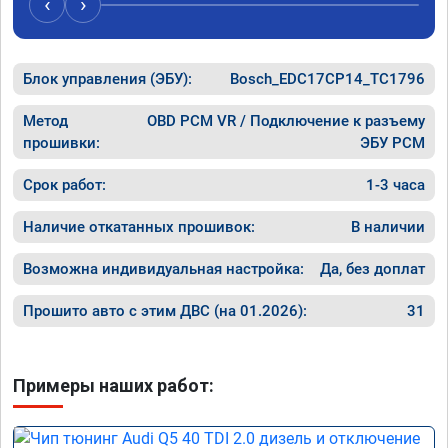
‹
›
рекомендую Алексея как грамотного 
спасибо 
специалиста!
Блок управления (ЭБУ):
Bosch_EDC17CP14_TC1796
Метод
OBD PCM VR / Подключение к разъему
прошивки:
ЭБУ PCM
Срок работ:
1-3 часа
Наличие откатанных прошивок:
В наличии
Возможна индивидуальная настройка:
Да, без доплат
Прошито авто с этим ДВС (на 01.2026):
31
Примеры наших работ: