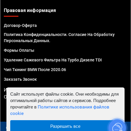
Правовая информация
Договор-Оферта
Политика Конфиденциальности. Согласие На Обработку
Персональных Данных.
Формы Оплаты
Удаление Сажевого Фильтра На Турбо Дизеле TDI
Чип Тюнинг BMW После 2020.06
Заказать Звонок
ИП Смирнов Георгий Павлович. ИНН 781302555843,
Сайт использует файлы cookie. Они необходимы для
ОГРНИП 324470400032610
оптимальной работы сайтов и сервисов. Подробнее
прочитайте в
Политике использования файлов
cookie
Разрешить все
© 2010 - 2026 Чип тюнинг в Москве и МО - Автосервис