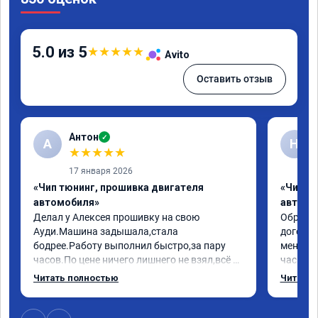
5.0 из 5
★
★
★
★
★
Avito
Оставить отзыв
Антон
✓
А
Н
★
★
★
★
★
17 января 2026
«Чип тюнинг, прошивка двигателя
«Чип т
автомобиля»
автомо
Делал у Алексея прошивку на свою 
Обратилс
Ауди.Машина задышала,стала 
договор
бодрее.Работу выполнил быстро,за пару 
меня вс
часов.По цене ничего лишнего не взял,всё 
час все
как договаривались заранее.После работы 
Арман с
Читать полностью
Читать 
возникали вопросы,всегда консультировал 
летела а
и был на связи.Теперь знаю,куда ехать в 
личку А
случае поломки авто.Однозначно 
может 