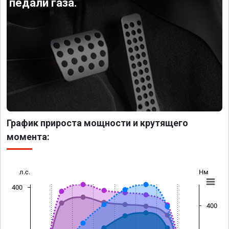
педали газа.
График прироста мощности и крутящего
момента:
л.с.
Нм
400
400