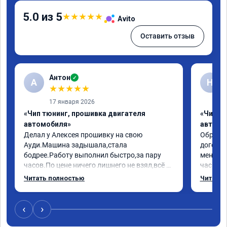
5.0 из 5
★
★
★
★
★
Avito
Оставить отзыв
Антон
✓
А
Н
★
★
★
★
★
17 января 2026
«Чип тюнинг, прошивка двигателя
«Чип т
автомобиля»
автомо
Делал у Алексея прошивку на свою 
Обратилс
Ауди.Машина задышала,стала 
договор
бодрее.Работу выполнил быстро,за пару 
меня вс
часов.По цене ничего лишнего не взял,всё 
час все
как договаривались заранее.После работы 
Арман с
Читать полностью
Читать 
возникали вопросы,всегда консультировал 
летела а
и был на связи.Теперь знаю,куда ехать в 
личку А
случае поломки авто.Однозначно 
может 
‹
›
рекомендую Алексея как грамотного 
спасибо 
специалиста!