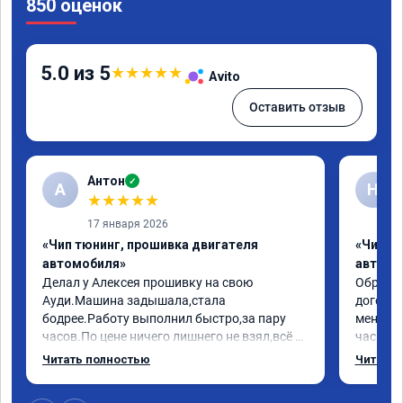
850 оценок
5.0 из 5
★
★
★
★
★
Avito
Оставить отзыв
Антон
✓
А
Н
★
★
★
★
★
17 января 2026
«Чип тюнинг, прошивка двигателя
«Чип т
автомобиля»
автомо
Делал у Алексея прошивку на свою 
Обратилс
Ауди.Машина задышала,стала 
договор
бодрее.Работу выполнил быстро,за пару 
меня вс
часов.По цене ничего лишнего не взял,всё 
час все
как договаривались заранее.После работы 
Арман с
Читать полностью
Читать 
возникали вопросы,всегда консультировал 
летела а
и был на связи.Теперь знаю,куда ехать в 
личку А