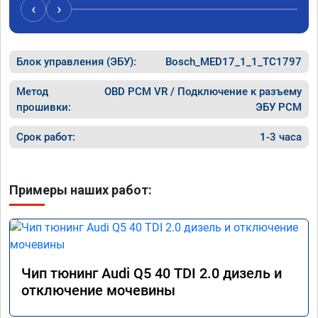
случае поломки авто.Однозначно 
может 
‹
›
рекомендую Алексея как грамотного 
спасибо 
специалиста!
Блок управления (ЭБУ):
Bosch_MED17_1_1_TC1797
Метод
OBD PCM VR / Подключение к разъему
прошивки:
ЭБУ PCM
Срок работ:
1-3 часа
Примеры наших работ:
Чип тюнинг Audi Q5 40 TDI 2.0 дизель и
отключение мочевины