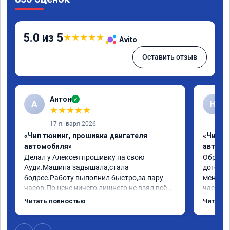
5.0 из 5
★
★
★
★
★
Avito
Оставить отзыв
Антон
✓
А
Н
★
★
★
★
★
17 января 2026
«Чип тюнинг, прошивка двигателя
«Чип т
автомобиля»
автомо
Делал у Алексея прошивку на свою 
Обратилс
Ауди.Машина задышала,стала 
договор
бодрее.Работу выполнил быстро,за пару 
меня вс
часов.По цене ничего лишнего не взял,всё 
час все
как договаривались заранее.После работы 
Арман с
Читать полностью
Читать 
возникали вопросы,всегда консультировал 
летела а
и был на связи.Теперь знаю,куда ехать в 
личку А
случае поломки авто.Однозначно 
может 