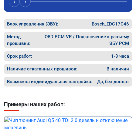
‹
›
рекомендую Алексея как грамотного 
спасибо 
специалиста!
Блок управления (ЭБУ):
Bosch_EDC17C46
Метод
OBD PCM VR / Подключение к разъему
прошивки:
ЭБУ PCM
Срок работ:
1-3 часа
Наличие откатанных прошивок:
В наличии
Возможна индивидуальная настройка:
Да, без доплат
Примеры наших работ: