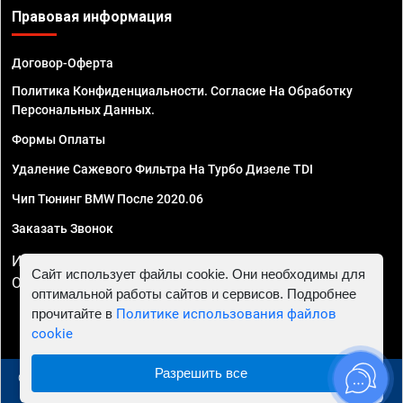
Правовая информация
Договор-Оферта
Политика Конфиденциальности. Согласие На Обработку
Персональных Данных.
Формы Оплаты
Удаление Сажевого Фильтра На Турбо Дизеле TDI
Чип Тюнинг BMW После 2020.06
Заказать Звонок
ИП Смирнов Георгий Павлович. ИНН 781302555843,
Сайт использует файлы cookie. Они необходимы для
ОГРНИП 324470400032610
оптимальной работы сайтов и сервисов. Подробнее
прочитайте в
Политике использования файлов
cookie
Разрешить все
© 2010 - 2026 Чип тюнинг в Москве и МО - Автосервис
"Евро Чип Тюнинг"