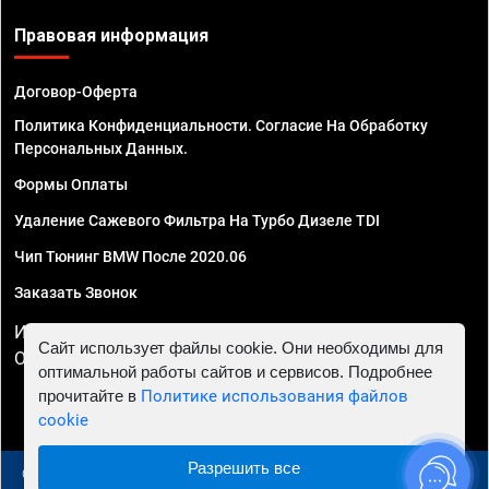
Правовая информация
Договор-Оферта
Политика Конфиденциальности. Согласие На Обработку
Персональных Данных.
Формы Оплаты
Удаление Сажевого Фильтра На Турбо Дизеле TDI
Чип Тюнинг BMW После 2020.06
Заказать Звонок
ИП Смирнов Георгий Павлович. ИНН 781302555843,
Сайт использует файлы cookie. Они необходимы для
ОГРНИП 324470400032610
оптимальной работы сайтов и сервисов. Подробнее
прочитайте в
Политике использования файлов
cookie
Разрешить все
© 2010 - 2026 Чип тюнинг в Москве и МО - Автосервис