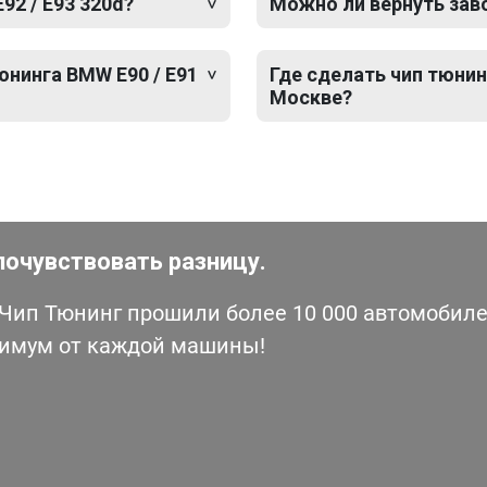
92 / E93 320d?
Можно ли вернуть зав
юнинга BMW E90 / E91
Где сделать чип тюнинг
Москве?
почувствовать разницу.
ип Тюнинг прошили более 10 000 автомобилей
симум от каждой машины!