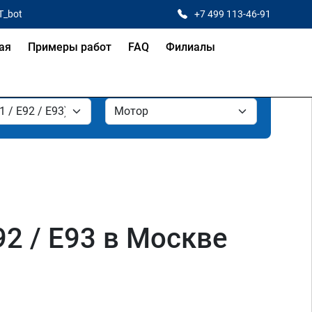
T_bot
+7 499 113-46-91
ая
Примеры работ
FAQ
Филиалы
92 / E93 в Москве