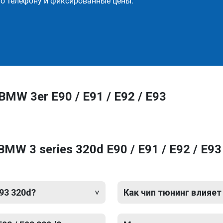
о телефону и фиксированные цены.
MW 3er E90 / E91 / E92 / E93
MW 3 series 320d E90 / E91 / E92 / E9
E93 320d?
Как чип тюнинг влияет