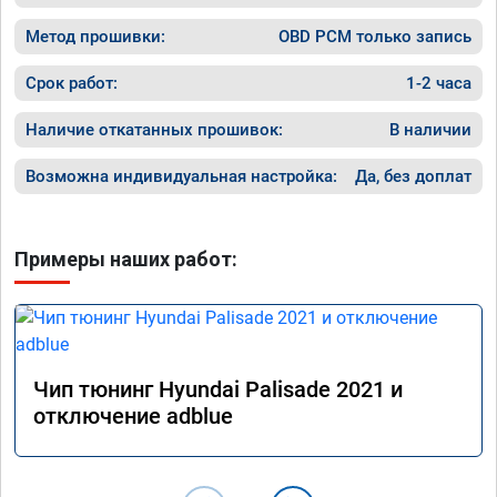
ничего 
оживлен
Метод прошивки:
OBD PCM только запись
сразу.

В общем
Срок работ:
1-2 часа
пути!
Наличие откатанных прошивок:
В наличии
Возможна индивидуальная настройка:
Да, без доплат
Примеры наших работ:
Чип тюнинг Hyundai Palisade 2021 и
отключение adblue