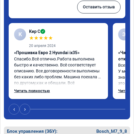
Оставить отзыв
Кир С
✓
К
Э
★
★
★
★
★
20 апреля 2024
«Прошивка Евро 2 Hyundai ix35»
«Чип тю
Спасибо.Всё отлично.Работа выполнена 
отключ
быстро и качественно. Всё соответствует 
Всех пр
описанию. Все договоренности выполнены 
У меня H
без каких либо проблем. Машина поехала 
знает чт
по другому,как и обещали. Всё 
это кла
понравилось. Рекомендую данную 
газов, 
Читать полностью
Читать 
компанию.
фильтр 
Обратил
эти сист
‹
›
Хорошие
как дог
дали гар
Блок управления (ЭБУ):
Bosch_M7_9_8
Машина 