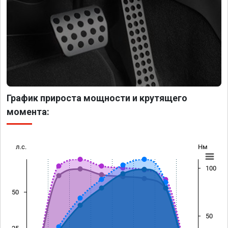
График прироста мощности и крутящего
момента:
л.с.
Нм
100
50
50