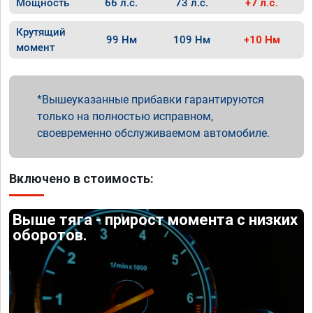
Мощность
66 л.с.
73 л.с.
+7 л.с.
Крутящий
99 Нм
109 Нм
+10 Нм
момент
Вышеуказанные прибавки гарантируются
только на полностью исправном,
своевременно обслуживаемом автомобиле.
Включено в стоимость:
Выше тяга - прирост момента с низких
оборотов.