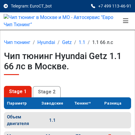
Telegram: EuroCT_bot
+7 499 113-46-91
Чип тюнинг
Hyundai
Getz
1.1
1.1 66 л.с
Чип тюнинг Hyundai Getz 1.1
66 лс в Москве.
Stage 1
Stage 2
Параметр
Заводские
Тюнинг*
Разница
Объем
1.1
двигателя