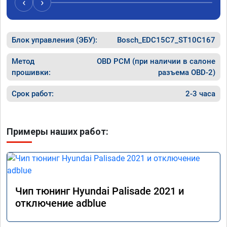
‹
›
Хорошие
как дог
дали гар
Блок управления (ЭБУ):
Bosch_EDC15C7_ST10C167
Машина 
ничего 
оживлен
Метод
OBD PCM (при наличии в салоне
сразу.

прошивки:
разъема OBD-2)
В общем
пути!
Срок работ:
2-3 часа
Примеры наших работ:
Чип тюнинг Hyundai Palisade 2021 и
отключение adblue