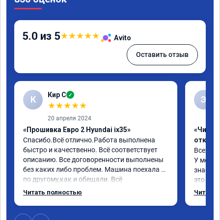
5.0 из 5
★
★
★
★
★
Avito
Оставить отзыв
Кир С
✓
К
Э
★
★
★
★
★
20 апреля 2024
«Прошивка Евро 2 Hyundai ix35»
«Чип тю
Спасибо.Всё отлично.Работа выполнена 
отключ
быстро и качественно. Всё соответствует 
Всех пр
описанию. Все договоренности выполнены 
У меня H
без каких либо проблем. Машина поехала 
знает чт
по другому,как и обещали. Всё 
это кла
понравилось. Рекомендую данную 
газов, 
Читать полностью
Читать 
компанию.
фильтр 
Обратил
эти сист