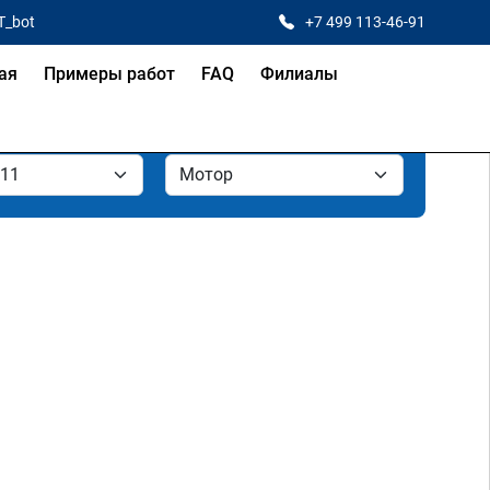
T_bot
+7 499 113-46-91
ая
Примеры работ
FAQ
Филиалы