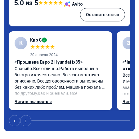
5.0 из 5
★
★
★
★
★
Avito
Оставить отзыв
Кир С
✓
К
Э
★
★
★
★
★
20 апреля 2024
«Прошивка Евро 2 Hyundai ix35»
«Чип тю
Спасибо.Всё отлично.Работа выполнена 
отключ
быстро и качественно. Всё соответствует 
Всех пр
описанию. Все договоренности выполнены 
У меня H
без каких либо проблем. Машина поехала 
знает чт
по другому,как и обещали. Всё 
это кла
понравилось. Рекомендую данную 
газов, 
Читать полностью
Читать 
компанию.
фильтр 
Обратил
эти сист
‹
›
Хорошие
как дог
дали гар