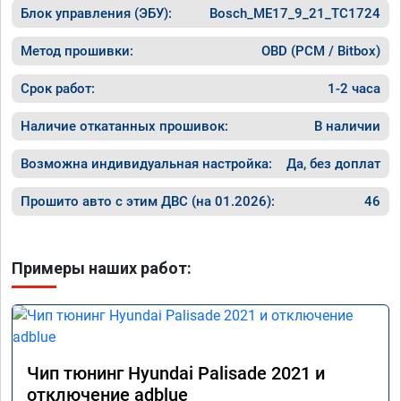
Блок управления (ЭБУ):
Bosch_ME17_9_21_TC1724
Машина 
ничего 
оживлен
Метод прошивки:
OBD (PCM / Bitbox)
сразу.

В общем
Срок работ:
1-2 часа
пути!
Наличие откатанных прошивок:
В наличии
Возможна индивидуальная настройка:
Да, без доплат
Прошито авто с этим ДВС (на 01.2026):
46
Примеры наших работ:
Чип тюнинг Hyundai Palisade 2021 и
отключение adblue