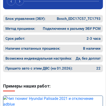
‹
›
Хорошие
как дог
дали гар
Блок управления (ЭБУ):
Bosch_EDC17C57_TC1793
Машина 
ничего 
оживлен
Метод прошивки:
Подключение к разъему ЭБУ PCM
сразу.

В общем
Срок работ:
2-3 часа
пути!
Наличие откатанных прошивок:
В наличии
Возможна индивидуальная настройка:
Да, без доплат
Прошито авто с этим ДВС (на 01.2026):
22
Примеры наших работ: