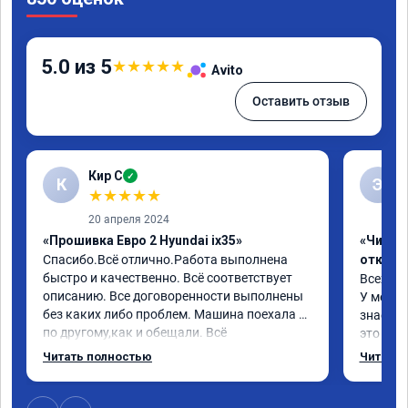
5.0 из 5
★
★
★
★
★
Avito
Оставить отзыв
Кир С
✓
К
Э
★
★
★
★
★
20 апреля 2024
«Прошивка Евро 2 Hyundai ix35»
«Чип тю
Спасибо.Всё отлично.Работа выполнена 
отключ
быстро и качественно. Всё соответствует 
Всех пр
описанию. Все договоренности выполнены 
У меня H
без каких либо проблем. Машина поехала 
знает чт
по другому,как и обещали. Всё 
это кла
понравилось. Рекомендую данную 
газов, 
Читать полностью
Читать 
компанию.
фильтр 
Обратил
эти сист