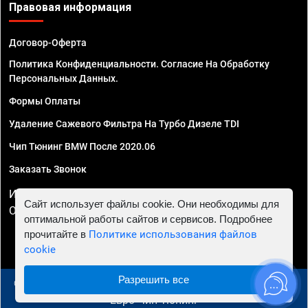
Правовая информация
Договор-Оферта
Политика Конфиденциальности. Согласие На Обработку
Персональных Данных.
Формы Оплаты
Удаление Сажевого Фильтра На Турбо Дизеле TDI
Чип Тюнинг BMW После 2020.06
Заказать Звонок
ИП Смирнов Георгий Павлович. ИНН 781302555843,
Сайт использует файлы cookie. Они необходимы для
ОГРНИП 324470400032610
оптимальной работы сайтов и сервисов. Подробнее
прочитайте в
Политике использования файлов
cookie
Разрешить все
© 2010 - 2026 Чип тюнинг в Москве и МО - Автосервис
"Евро Чип Тюнинг"