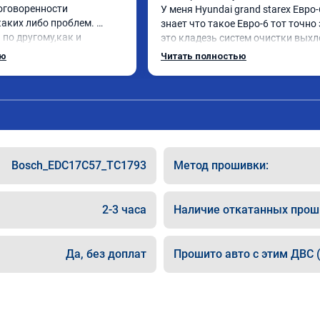
оговоренности 
У меня Hyundai grand starex Евро-6
аких либо проблем. 
знает что такое Евро-6 тот точно 
по другому,как и 
это кладезь систем очистки выхл
нравилось. Рекомендую 
газов, там и ЕГР и мочевина, саж
ью
Читать полностью
ю.
фильтр и катализатор и тд

Обратился к ребятам чтобы откл
все эти системы.

Хорошие специалисты, сделали вс
как договаривались, всегда были 
связи, дали гарантию на работы, а
Главное!!!! Машина стала ракетой 
Bosch_EDC17C57_TC1793
Метод прошивки:
поехало, ничего теперь не мешает 
двигаться в оживленном городе, 
маневренность +1000 сразу.

2-3 часа
Наличие откатанных прош
В общем рекомендую. Всем добра 
прямого пути!
Да, без доплат
Прошито авто с этим ДВС (