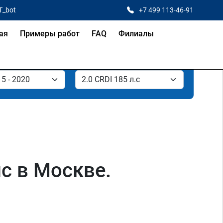
T_bot
+7 499 113-46-91
ая
Примеры работ
FAQ
Филиалы
лс в Москве.