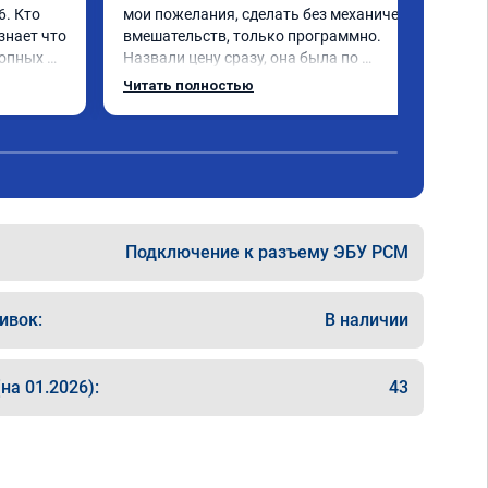
. Кто 
мои пожелания, сделать без механических 
знает что 
вмешательств, только программно. 
опных 
Назвали цену сразу, она была по 
евый 
окончании работ без изменений. 
Читать полностью
Александр профи своего дела, спокойно 
ючили 
ответил на все мои вопросы и 
качественно сделал работу. Спасибо 
е в срок 
большое и процветания сервису!!!
на 
 
!!! Все 
Подключение к разъему ЭБУ PCM
ивок:
В наличии
и 
на 01.2026):
43