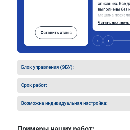
описанию. Все д
выполнены без к
Машина поехала 
обещали. Всё по
Читать полност
данную компани
Оставить отзыв
‹
›
Блок управления (ЭБУ):
Срок работ:
Возможна индивидуальная настройка:
Примеры наших работ: