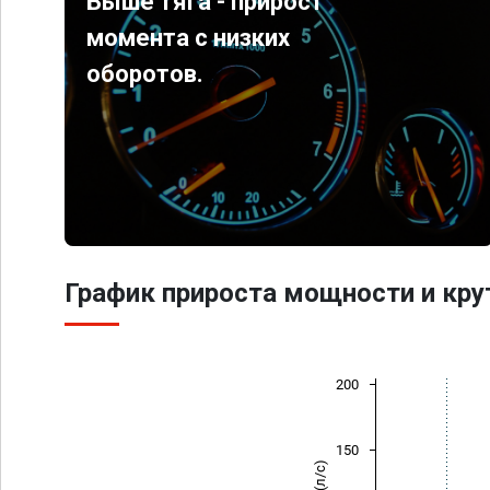
Выше тяга - прирост
момента с низких
оборотов.
График прироста мощности и кр
200
150