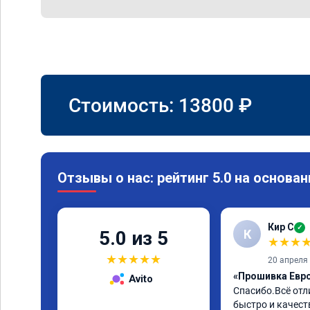
Стоимость:
13800
₽
Отзывы о нас: рейтинг 5.0 на основан
Кир С
✓
К
5.0 из 5
★
★
★
★
★
★
★
★
20 апреля
«Прошивка Евро 
Avito
Спасибо.Всё отл
быстро и качеств