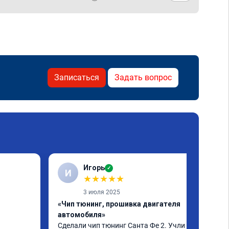
Записаться
Задать вопрос
Игорь
✓
И
★
★
★
★
★
3 июля 2025
«Чип тюнинг, прошивка двигателя
автомобиля»
Сделали чип тюнинг Санта Фе 2. Учли все 