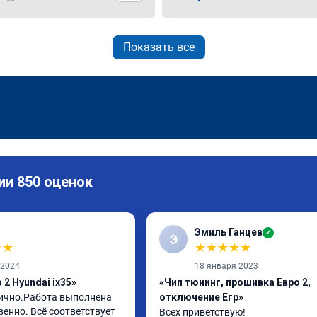
Показать все
ии 850 оценок
Эмиль Ганцев
✓
Э
★
★
★
★
★
★
★
 2024
18 января 2023
2 Hyundai ix35»
«Чип тюнинг, прошивка Евро 2,
ично.Работа выполнена 
отключение Егр»
енно. Всё соответствует 
Всех приветствую!
