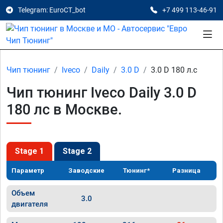
Telegram: EuroCT_bot
+7 499 113-46-91
Чип тюнинг
Iveco
Daily
3.0 D
3.0 D 180 л.с
Чип тюнинг Iveco Daily 3.0 D
180 лс в Москве.
Stage 1
Stage 2
Параметр
Заводские
Тюнинг*
Разница
Объем
3.0
двигателя