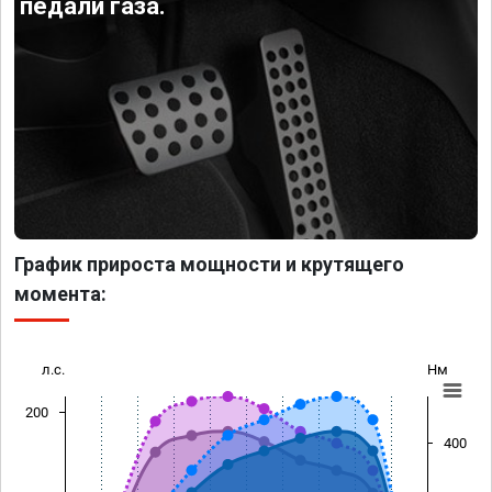
педали газа.
График прироста мощности и крутящего
момента:
л.с.
Нм
200
400