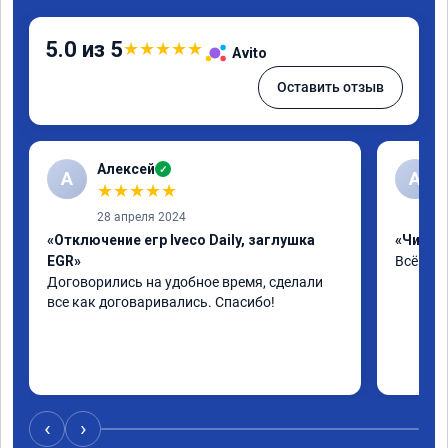
5.0 из 5
★
★
★
★
★
Avito
Оставить отзыв
Алексей
✓
А
А
★
★
★
★
★
28 апреля 2024
«Отключение егр Iveco Daily, заглушка
«Чип тю
EGR»
Всё на 
Договорились на удобное время, сделали 
все как договаривались. Спасибо!
‹
›