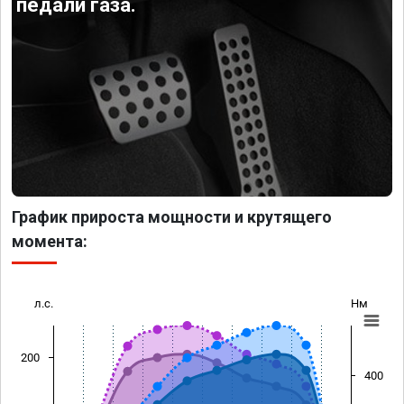
педали газа.
График прироста мощности и крутящего
момента:
л.с.
Нм
200
400