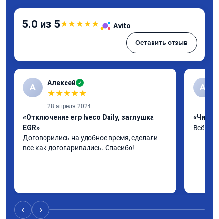
5.0 из 5
★
★
★
★
★
Avito
Оставить отзыв
Алексей
✓
А
А
★
★
★
★
★
28 апреля 2024
«Отключение егр Iveco Daily, заглушка
«Чип тю
EGR»
Всё на 
Договорились на удобное время, сделали 
все как договаривались. Спасибо!
‹
›