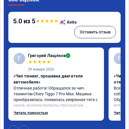
5.0 из 5
★
★
★
★
★
Avito
Оставить отзыв
Григорий Лащёнов
✓
Г
Г
★
★
★
★
★
29 января 2026
«Чип тюнинг, прошивка двигателя
«Чип тю
автомобиля»
отключе
Отличная работа! Обращался за чип-
Всем до
тюнингом Chery Tiggo 7 Pro Max. Машина 
собирал
преобразилась: появилась уверенная тяга с 
Обратил
низов, исчезли провалы при разгоне. 
всё в п
Расход в спокойном режиме даже немного 
записал
Читать полностью
Читать 
снизился. Все сделали профессионально, с 
часа и 
подробной консультацией. Рекомендую 
,спасиб
всем, кто сомневается.
ао11462