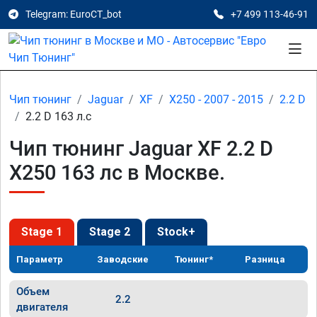
Telegram: EuroCT_bot
+7 499 113-46-91
Чип тюнинг
Jaguar
XF
X250 - 2007 - 2015
2.2 D
2.2 D 163 л.с
Чип тюнинг Jaguar XF 2.2 D
X250 163 лс в Москве.
Stage 1
Stage 2
Stock+
Параметр
Заводские
Тюнинг*
Разница
Объем
2.2
двигателя