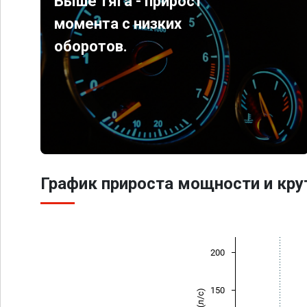
Выше тяга - прирост
момента с низких
оборотов.
График прироста мощности и кр
200
150