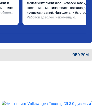
инг и 
Делал чиптюнинг Фольксваген Тавендор. 
инг мне 
После чипа машина ожила, поехала даже 
ообщили 
лучше ожиданий. Чип сделали быстро. 
ченное 
Работой доволен. Рекомендую.
 ощутима 
ю и 
ело 
OBD PCM