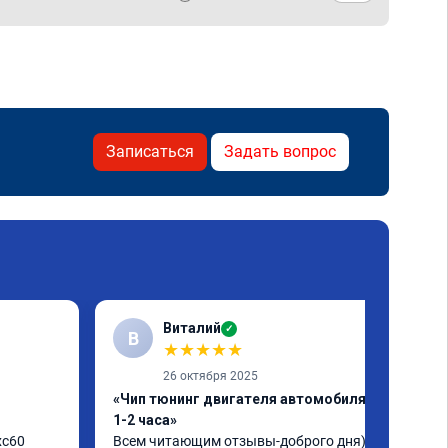
Записаться
Задать вопрос
Виталий
✓
В
★
★
★
★
★
26 октября 2025
«Чип тюнинг двигателя автомобиля за
1-2 часа»
c60 
Всем читающим отзывы-доброго дня)) 