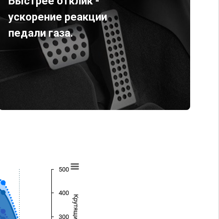
Быстрее отклик -
ускорение реакции
педали газа.
500
400
300