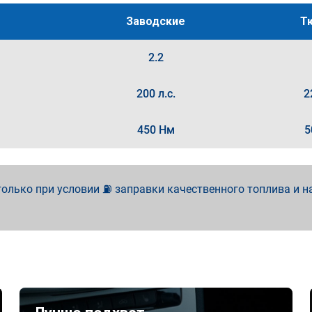
Заводские
Т
2.2
200 л.с.
2
450 Нм
5
олько при условии ⛽ заправки качественного топлива и н