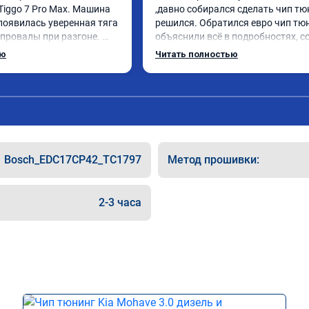
Tiggo 7 Pro Max. Машина 
,давно собирался сделать чип тюн
появилась уверенная тяга 
решился. Обратился евро чип тюн
 провалы при разгоне. 
объяснили всё в подробностях, с
ном режиме даже немного 
сумму записали. Приехал в назна
ью
Читать полностью
елали профессионально, с 
время 2.5 часа и готово, разница
льтацией. Рекомендую 
, я доволен ,спасибо! дали гаранти
ается.
сертификат ао11462 ,знают своё д
рекомендую 👍
Bosch_EDC17CP42_TC1797
Метод прошивки:
2-3 часа