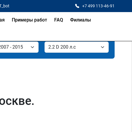
T_bot
+7 499 113-46-91
ая
Примеры работ
FAQ
Филиалы
оскве.