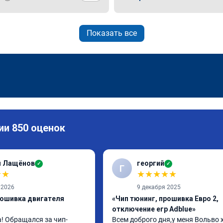
Показать все
ии 850 оценок
й Лащёнов
георгий
✓
✓
Г
★
★
★
★
★
★
★
 2026
9 декабря 2025
рошивка двигателя
«Чип тюнинг, прошивка Евро 2,
отключение егр Adblue»
! Обращался за чип-
Всем доброго дня,у меня Вольво x