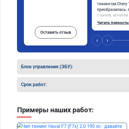
тюнингом Chery 
преобразилась: 
с низов, исчезли
Расход в спокой
Читать полност
снизился. Все сд
Оставить отзыв
подробной консу
всем, кто сомнев
‹
›
Блок управления (ЭБУ):
Срок работ:
Примеры наших работ: