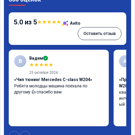
5.0 из 5
★
★
★
★
★
Avito
Оставить отзыв
Вадим
✓
В
А
★
★
★
★
★
25 октября 2024
«Чип тюнинг Mercedes C-class W204»
«Прошив
Ребята молодцы машина поехала по 
W205»
другому 👍 спасибо вам
квалифи
интелли
ый