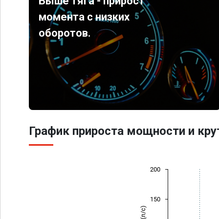
Выше тяга - прирост
момента с низких
оборотов.
График прироста мощности и кр
200
150