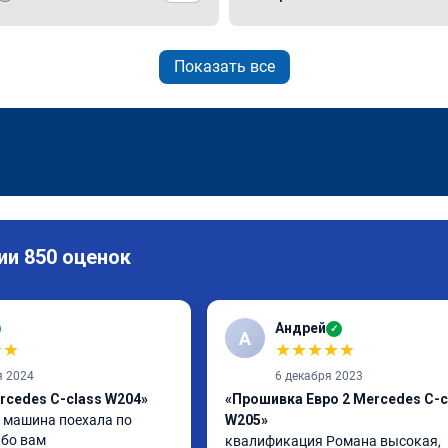
Показать все
ии 850 оценок
Андрей
✓
А
★
★
★
★
★
★
★
я 2024
6 декабря 2023
rcedes C-class W204»
«Прошивка Евро 2 Mercedes C-c
машина поехала по 
W205»
ибо вам
квалификация Романа высокая, 