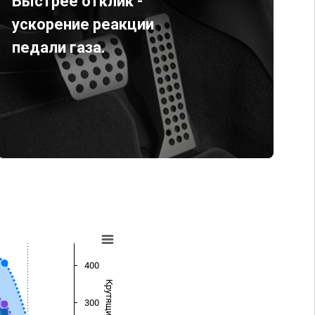
Быстрее отклик -
ускорение реакции
педали газа.
400
300