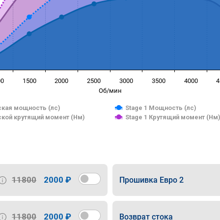
00
1500
2000
2500
3000
3500
4000
4
Об/мин
кая мощность (лс)
Stage 1 Мощность (лс)
кой крутящий момент (Нм)
Stage 1 Крутящий момент (Нм
11800
2000 ₽
Прошивка Евро 2
11800
2000 ₽
Возврат стока