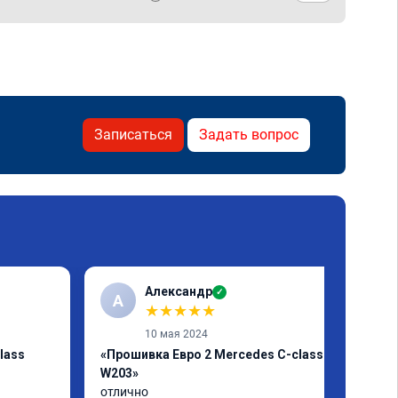
Записаться
Задать вопрос
Александр
✓
А
★
★
★
★
★
10 мая 2024
lass
«Прошивка Евро 2 Mercedes C-class
W203»
отлично