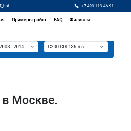
T_bot
+7 499 113-46-91
ая
Примеры работ
FAQ
Филиалы
 в Москве.