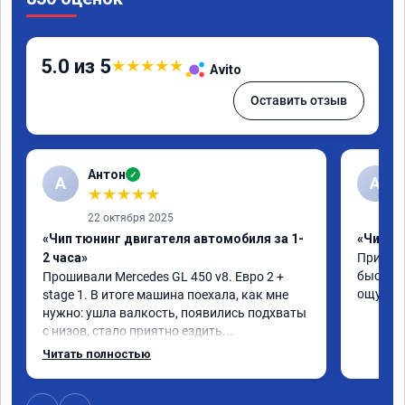
5.0 из 5
★
★
★
★
★
Avito
Оставить отзыв
Антон
✓
А
A
★
★
★
★
★
22 октября 2025
«Чип тюнинг двигателя автомобиля за 1-
«Чип тю
2 часа»
Приняли
быстро!
Прошивали Mercedes GL 450 v8. Евро 2 + 
ощутима
stage 1. В итоге машина поехала, как мне 
нужно: ушла валкость, появились подхваты 
с низов, стало приятно ездить.

Одни из лучших трат, в авто! 🔥
Читать полностью