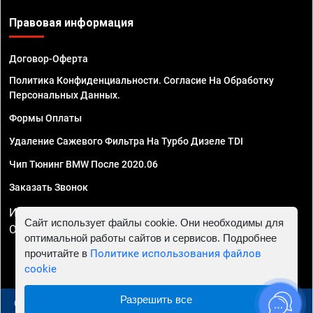
Правовая информация
Договор-Оферта
Политика Конфиденциальности. Согласие На Обработку
Персональных Данных.
Формы Оплаты
Удаление Сажевого Фильтра На Турбо Дизеле TDI
Чип Тюнинг BMW После 2020.06
Заказать Звонок
ИП Смирнов Георгий Павлович. ИНН 781302555843,
Сайт использует файлы cookie. Они необходимы для
ОГРНИП 324470400032610
оптимальной работы сайтов и сервисов. Подробнее
прочитайте в
Политике использования файлов
cookie
Разрешить все
© 2010 - 2026 Чип тюнинг в Москве и МО - Автосервис