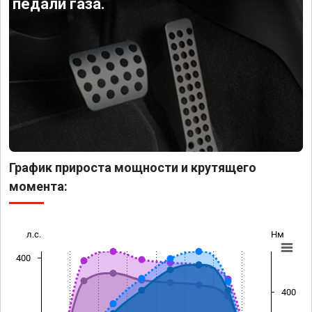
педали газа.
График прироста мощности и крутящего
момента:
л.с.
Нм
400
400