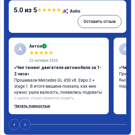
5.0 из 5
★
★
★
★
★
Avito
Оставить отзыв
Антон
✓
А
A
★
★
★
★
★
22 октября 2025
«Чип тюнинг двигателя автомобиля за 1-
«Чип тю
2 часа»
Приняли
быстро!
Прошивали Mercedes GL 450 v8. Евро 2 + 
ощутима
stage 1. В итоге машина поехала, как мне 
нужно: ушла валкость, появились подхваты 
с низов, стало приятно ездить.

Одни из лучших трат, в авто! 🔥
Читать полностью
‹
›