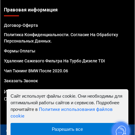
Правовая информация
Договор-Оферта
Политика Конфиденциальности. Согласие На Обработку
Персональных Данных.
Формы Оплаты
Удаление Сажевого Фильтра На Турбо Дизеле TDI
Чип Тюнинг BMW После 2020.06
Заказать Звонок
ИП Смирнов Георгий Павлович. ИНН 781302555843,
Сайт использует файлы cookie. Они необходимы для
ОГРНИП 324470400032610
оптимальной работы сайтов и сервисов. Подробнее
прочитайте в
Политике использования файлов
cookie
Разрешить все
© 2010 - 2026 Чип тюнинг в Москве и МО - Автосервис