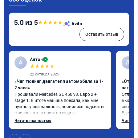
5.0 из 5
★
★
★
★
★
Avito
Оставить отзыв
Антон
✓
А
Д
★
★
★
★
★
22 октября 2025
«Чип тюнинг двигателя автомобиля за 1-
«Отключ
2 часа»
заглуш
Прошивали Mercedes GL 450 v8. Евро 2 + 
Отличны
stage 1. В итоге машина поехала, как мне 
Быстро 
нужно: ушла валкость, появились подхваты 
снова м
с низов, стало приятно ездить.

Едет от
Одни из лучших трат, в авто! 🔥
Спасибо
Читать полностью
Читать 
Рекомен