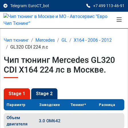
Telegram: EuroCT_bot
+7 499 113-46-91
Чип тюнинг
Mercedes
GL
X164 - 2006 - 2012
GL320 CDI 224 л.с
Чип тюнинг Mercedes GL320
CDI X164 224 лс в Москве.
Stage 1
Stage 2
Параметр
Заводские
Тюнинг*
Разница
Объем
3.0 OM642
двигателя